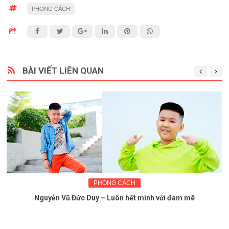
PHONG CÁCH
BÀI VIẾT LIÊN QUAN
PHONG CÁCH
Bật mí Ngôi Sao Nhỏ dịp Tết Nguyên Đán 2021: Những ca
khúc sôi động và những nét diễn dễ thương của các bé.