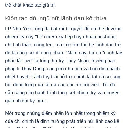
trẻ khát khao tạo giá trị.
Kiến tạo đội ngũ nữ lãnh đạo kế thừa
LP Như Yến cũng đã bật mí bí quyết để có thể đi vững
nhiệm kỳ này “LP nhiệm kỳ tiếp hãy chuẩn bị không
chỉ tinh thần, năng lực, mà còn tìm thế hệ lãnh đạo trẻ
để là cộng sự đi cùng nhau. “Năm nay, tôi có "cánh tay
phải đắc lực" là tổng thư ký Thủy Ngân, trưởng ban
pháp lí Thùy Dung, các phó chủ tịch và ban điều hành
nhiệt huyết; cánh tay trái hỗ trợ chính là tất cả sự ủng
hộ, đồng lòng của tất cả các chị em hội viên. Tôi đã
sẵn sàng cho hành trình tổng kết nhiệm kỳ và chuyển
giao nhiệm kỳ mới”.
Một trong những điểm nhấn lớn nhất trong nhiệm kỳ
của chị chính là định hướng phát triển nữ lãnh đạo kế