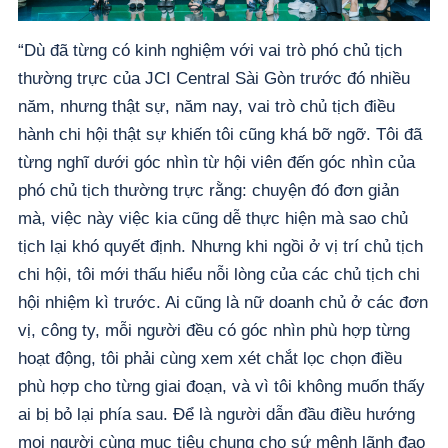
“Dù đã từng có kinh nghiệm với vai trò phó chủ tịch
thường trực của JCI Central Sài Gòn trước đó nhiều
năm, nhưng thật sự, năm nay, vai trò chủ tịch điều
hành chi hội thật sự khiến tôi cũng khá bỡ ngỡ. Tôi đã
từng nghĩ dưới góc nhìn từ hội viên đến góc nhìn của
phó chủ tịch thường trực rằng: chuyện đó đơn giản
mà, việc này việc kia cũng dễ thực hiện mà sao chủ
tịch lại khó quyết định. Nhưng khi ngồi ở vị trí chủ tịch
chi hội, tôi mới thấu hiểu nỗi lòng của các chủ tịch chi
hội nhiệm kì trước. Ai cũng là nữ doanh chủ ở các đơn
vị, công ty, mỗi người đều có góc nhìn phù hợp từng
hoạt động, tôi phải cùng xem xét chắt lọc chọn điều
phù hợp cho từng giai đoạn, và vì tôi không muốn thấy
ai bị bỏ lại phía sau. Để là người dẫn đầu điều hướng
mọi người cùng mục tiêu chung cho sứ mệnh lãnh đạo