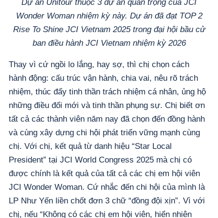
Dự án Unitour thuộc 3 dự án quan trọng của JCI
Wonder Woman nhiệm kỳ này. Dự án đã đạt TOP 2
Rise To Shine JCI Vietnam 2025 trong đại hội bầu cử
ban điều hành JCI Vietnam nhiệm kỳ 2026
Thay vì cứ ngồi lo lắng, hay sợ, thì chị chọn cách
hành động: cấu trúc vận hành, chia vai, nêu rõ trách
nhiệm, thúc đẩy tinh thần trách nhiệm cá nhân, ủng hộ
những điều đổi mới và tinh thần phụng sự. Chị biết ơn
tất cả các thành viên năm nay đã chọn đến đồng hành
và cùng xây dựng chi hội phát triển vững mạnh cùng
chị. Với chị, kết quả từ danh hiệu “Star Local
President” tại JCI World Congress 2025 mà chị có
được chính là kết quả của tất cả các chị em hội viên
JCI Wonder Woman. Cứ nhắc đến chi hội của mình là
LP Như Yến liền chốt đơn 3 chữ “đồng đội xịn”. Vì với
chị, nếu “Không có các chị em hội viên, hiển nhiên