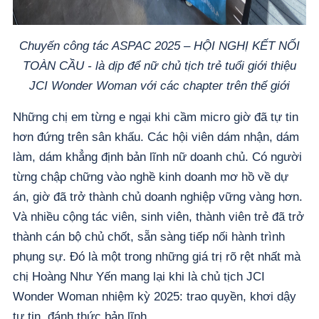
Chuyến công tác ASPAC 2025 – HỘI NGHỊ KẾT NỐI
TOÀN CẦU - là dịp để nữ chủ tịch trẻ tuổi giới thiệu
JCI Wonder Woman với các chapter trên thế giới
Những chị em từng e ngại khi cầm micro giờ đã tự tin
hơn đứng trên sân khấu. Các hội viên dám nhận, dám
làm, dám khẳng định bản lĩnh nữ doanh chủ. Có người
từng chập chững vào nghề kinh doanh mơ hồ về dự
án, giờ đã trở thành chủ doanh nghiệp vững vàng hơn.
Và nhiều cộng tác viên, sinh viên, thành viên trẻ đã trở
thành cán bộ chủ chốt, sẵn sàng tiếp nối hành trình
phụng sự. Đó là một trong những giá trị rõ rệt nhất mà
chị Hoàng Như Yến mang lại khi là chủ tịch JCI
Wonder Woman nhiệm kỳ 2025: trao quyền, khơi dậy
tự tin, đánh thức bản lĩnh.